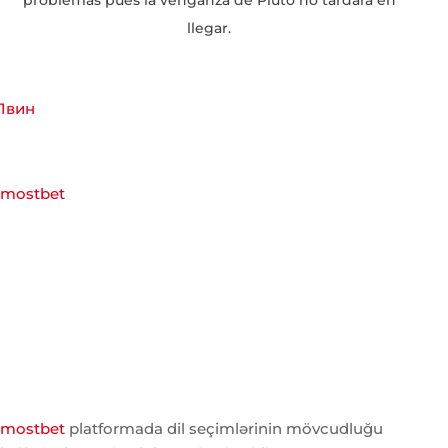
llegar.
1вин
mostbet
mostbet
platformada dil seçimlərinin mövcudluğu