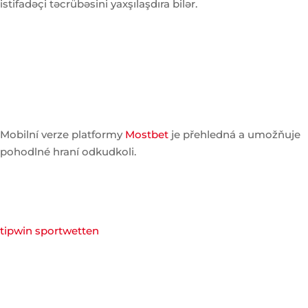
istifadəçi təcrübəsini yaxşılaşdıra bilər.
Mobilní verze platformy
Mostbet
je přehledná a umožňuje
pohodlné hraní odkudkoli.
tipwin sportwetten