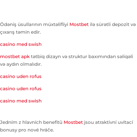
Ödəniş üsullarının müxtəlifliyi
Mostbet
ilə sürətli depozit və
çıxarış təmin edir.
casino med swish
mostbet apk
tətbiq dizayn və struktur baxımından səliqəli
və aydın olmalıdır.
casino uden rofus
casino uden rofus
casino med swish
Jedním z hlavních benefitů
Mostbet
jsou atraktivní uvítací
bonusy pro nové hráče.