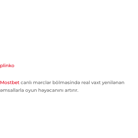
plinko
Mostbet
canlı mərclər bölməsində real vaxt yenilənən
əmsallarla oyun həyəcanını artırır.