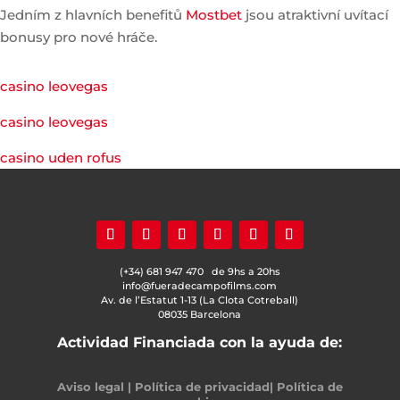
Jedním z hlavních benefitů
Mostbet
jsou atraktivní uvítací
bonusy pro nové hráče.
casino leovegas
casino leovegas
casino uden rofus
(+34) 681 947 470 de 9hs a 20hs
info@fueradecampofilms.com
Av. de l’Estatut 1-13 (La Clota Cotreball)
08035 Barcelona
Actividad Financiada con la ayuda de:
Aviso legal
|
Política de privacidad
|
Política de