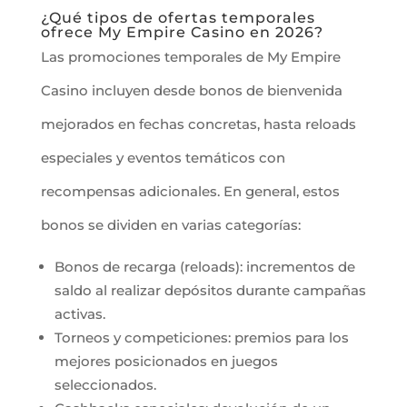
¿Qué tipos de ofertas temporales
ofrece My Empire Casino en 2026?
Las promociones temporales de My Empire
Casino incluyen desde bonos de bienvenida
mejorados en fechas concretas, hasta reloads
especiales y eventos temáticos con
recompensas adicionales. En general, estos
bonos se dividen en varias categorías:
Bonos de recarga (reloads): incrementos de
saldo al realizar depósitos durante campañas
activas.
Torneos y competiciones: premios para los
mejores posicionados en juegos
seleccionados.