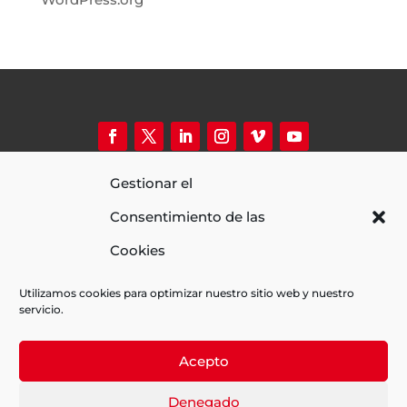
(+34) 681 947 470 de 9hs a 20hs
Gestionar el
info@fueradecampofilms.com
Av. de l’Estatut 1-13 (La Clota Cotreball)
Consentimiento de las
08035 Barcelona
Actividad Financiada con la ayuda de:
Cookies
Utilizamos cookies para optimizar nuestro sitio web y nuestro
servicio.
Acepto
Denegado