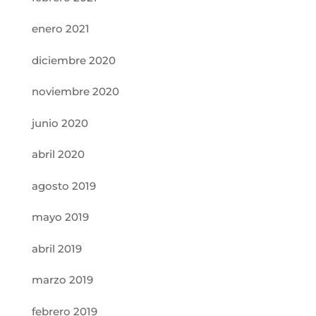
enero 2021
diciembre 2020
noviembre 2020
junio 2020
abril 2020
agosto 2019
mayo 2019
abril 2019
marzo 2019
febrero 2019