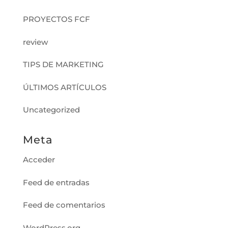
PROYECTOS FCF
review
TIPS DE MARKETING
ÚLTIMOS ARTÍCULOS
Uncategorized
Meta
Acceder
Feed de entradas
Feed de comentarios
WordPress.org