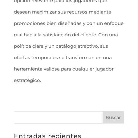
opción relevante para los jugadores que
desean maximizar sus recursos mediante
promociones bien diseñadas y con un enfoque
real hacia la satisfacción del cliente. Con una
política clara y un catálogo atractivo, sus
ofertas temporales se transforman en una
herramienta valiosa para cualquier jugador
estratégico.
Entradas recientes