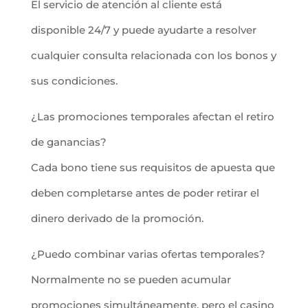
El servicio de atención al cliente está
disponible 24/7 y puede ayudarte a resolver
cualquier consulta relacionada con los bonos y
sus condiciones.
¿Las promociones temporales afectan el retiro
de ganancias?
Cada bono tiene sus requisitos de apuesta que
deben completarse antes de poder retirar el
dinero derivado de la promoción.
¿Puedo combinar varias ofertas temporales?
Normalmente no se pueden acumular
promociones simultáneamente, pero el casino