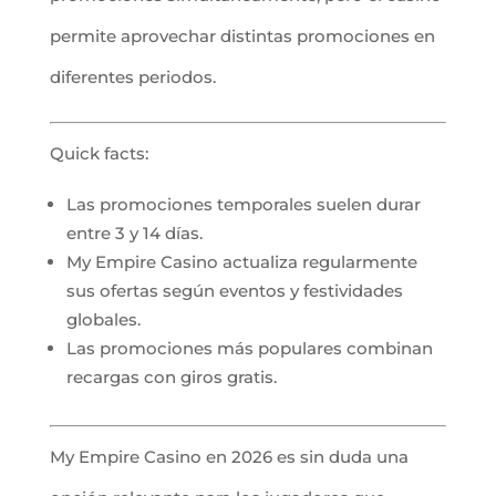
permite aprovechar distintas promociones en
diferentes periodos.
Quick facts:
Las promociones temporales suelen durar
entre 3 y 14 días.
My Empire Casino actualiza regularmente
sus ofertas según eventos y festividades
globales.
Las promociones más populares combinan
recargas con giros gratis.
My Empire Casino en 2026 es sin duda una