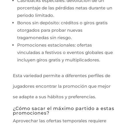
Cashbacks especiales: devolución de un
porcentaje de las pérdidas netas durante un
periodo limitado.
Bonos sin depósito: créditos o giros gratis
otorgados para probar nuevas
tragamonedas sin riesgo.
Promociones estacionales: ofertas
vinculadas a festivos o eventos globales que
incluyen giros gratis y multiplicadores.
Esta variedad permite a diferentes perfiles de
jugadores encontrar la promoción que mejor
se adapte a sus hábitos y preferencias.
¿Cómo sacar el máximo partido a estas
promociones?
Aprovechar las ofertas temporales requiere