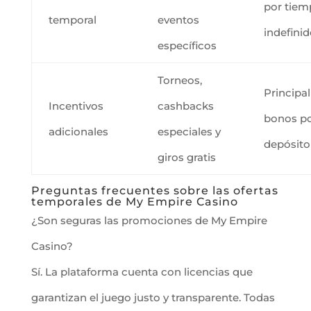
por tiem
temporal
eventos
indefini
específicos
Torneos,
Principa
Incentivos
cashbacks
bonos p
adicionales
especiales y
depósito
giros gratis
Preguntas frecuentes sobre las ofertas
temporales de My Empire Casino
¿Son seguras las promociones de My Empire
Casino?
Sí. La plataforma cuenta con licencias que
garantizan el juego justo y transparente. Todas