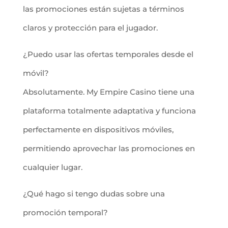
las promociones están sujetas a términos
claros y protección para el jugador.
¿Puedo usar las ofertas temporales desde el
móvil?
Absolutamente. My Empire Casino tiene una
plataforma totalmente adaptativa y funciona
perfectamente en dispositivos móviles,
permitiendo aprovechar las promociones en
cualquier lugar.
¿Qué hago si tengo dudas sobre una
promoción temporal?