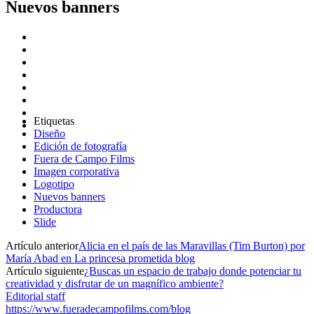
Nuevos banners
Etiquetas
Diseño
Edición de fotografía
Fuera de Campo Films
Imagen corporativa
Logotipo
Nuevos banners
Productora
Slide
Artículo anterior
Alicia en el país de las Maravillas (Tim Burton) por
María Abad en La princesa prometida blog
Artículo siguiente
¿Buscas un espacio de trabajo donde potenciar tu
creatividad y disfrutar de un magnífico ambiente?
Editorial staff
https://www.fueradecampofilms.com/blog