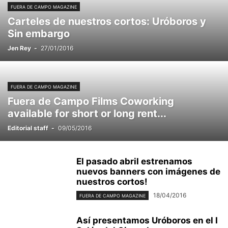
FUERA DE CAMPO MAGAZINE
Carteles de nuestros cortos: Uróboros y
Sin embargo
Jen Rey
-
27/01/2016
FUERA DE CAMPO MAGAZINE
Fuera de Campo Films Coworking
available for short or long rent...
Editorial staff
-
09/05/2016
El pasado abril estrenamos
nuevos banners con imágenes de
nuestros cortos!
18/04/2016
FUERA DE CAMPO MAGAZINE
Así presentamos Uróboros en el I