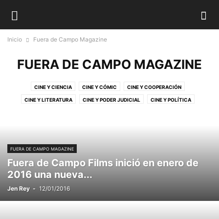
Inicio
Fuera de Campo Magazine
FUERA DE CAMPO MAGAZINE
CINE Y CIENCIA
CINE Y CÓMIC
CINE Y COOPERACIÓN
CINE Y LITERATURA
CINE Y PODER JUDICIAL
CINE Y POLÍTICA
FUERA DE CAMPO MAGAZINE
QUÉ GRANDE ES EL CINE
SIN CATEGORÍA
FUERA DE CAMPO MAGAZINE
Fuera de Campo Films inició en enero de
2016 una nueva...
Jen Rey
-
12/01/2016