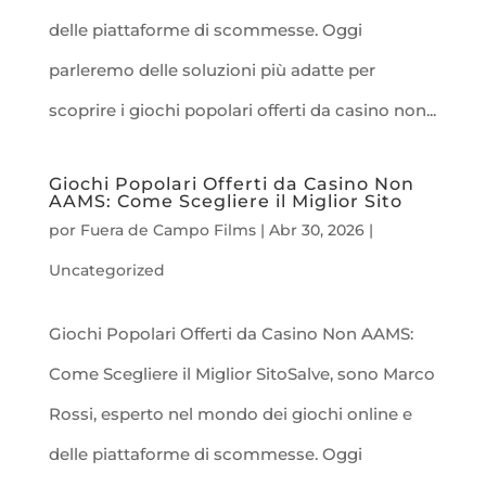
delle piattaforme di scommesse. Oggi
parleremo delle soluzioni più adatte per
scoprire i giochi popolari offerti da casino non...
Giochi Popolari Offerti da Casino Non
AAMS: Come Scegliere il Miglior Sito
por
Fuera de Campo Films
|
Abr 30, 2026
|
Uncategorized
Giochi Popolari Offerti da Casino Non AAMS:
Come Scegliere il Miglior SitoSalve, sono Marco
Rossi, esperto nel mondo dei giochi online e
delle piattaforme di scommesse. Oggi