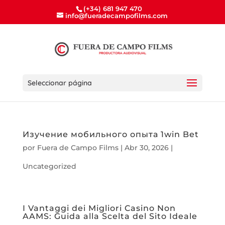
(+34) 681 947 470
info@fueradecampofilms.com
Seleccionar página
Изучение мобильного опыта 1win Bet
por
Fuera de Campo Films
|
Abr 30, 2026
|
Uncategorized
I Vantaggi dei Migliori Casino Non
AAMS: Guida alla Scelta del Sito Ideale