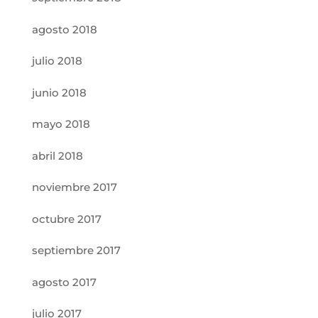
agosto 2018
julio 2018
junio 2018
mayo 2018
abril 2018
noviembre 2017
octubre 2017
septiembre 2017
agosto 2017
julio 2017