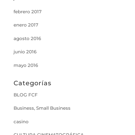
febrero 2017
enero 2017
agosto 2016
junio 2016
mayo 2016
Categorías
BLOG FCF
Business, Small Business
casino
CULTURA CINEMATOGRÁFICA