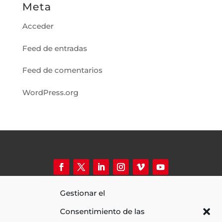
Meta
Acceder
Feed de entradas
Feed de comentarios
WordPress.org
(+34) 681 947 470 de 9hs a 20hs
Gestionar el
info@fueradecampofilms.com
Av. de l’Estatut 1-13 (La Clota Cotreball)
Consentimiento de las
08035 Barcelona