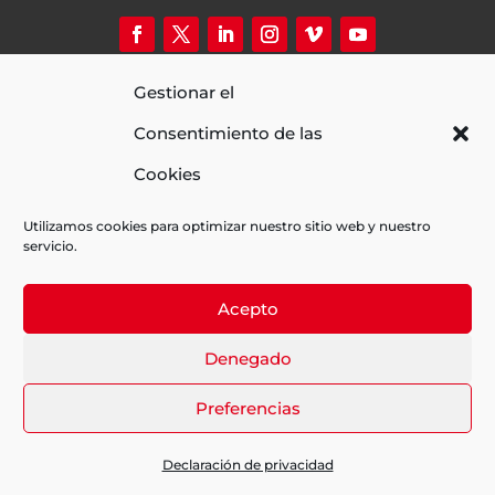
(+34) 681 947 470 de 9hs a 20hs
Gestionar el
info@fueradecampofilms.com
Av. de l’Estatut 1-13 (La Clota Cotreball)
Consentimiento de las
08035 Barcelona
Actividad Financiada con la ayuda de:
Cookies
Utilizamos cookies para optimizar nuestro sitio web y nuestro
servicio.
Acepto
Denegado
Aviso legal
|
Política de privacidad
|
Política de
Preferencias
cookies
Web diseñada por wuebi.com
Declaración de privacidad