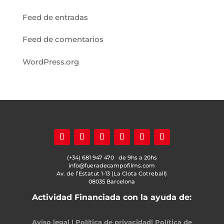
Feed de entradas
Feed de comentarios
WordPress.org
(+34) 681 947 470 de 9hs a 20hs
info@fueradecampofilms.com
Av. de l’Estatut 1-13 (La Clota Cotreball)
08035 Barcelona
Actividad Financiada con la ayuda de:
Aviso legal
|
Política de privacidad
|
Política de