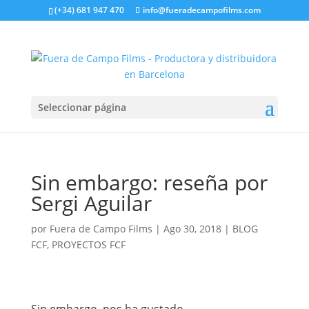
(+34) 681 947 470
info@fueradecampofilms.com
Seleccionar página
Sin embargo: reseña por
Sergi Aguilar
por
Fuera de Campo Films
|
Ago 30, 2018
|
BLOG
FCF
,
PROYECTOS FCF