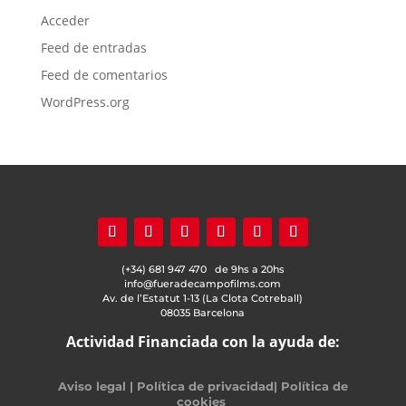
Acceder
Feed de entradas
Feed de comentarios
WordPress.org
(+34) 681 947 470 de 9hs a 20hs
info@fueradecampofilms.com
Av. de l’Estatut 1-13 (La Clota Cotreball)
08035 Barcelona
Actividad Financiada con la ayuda de:
Aviso legal
|
Política de privacidad
|
Política de
cookies