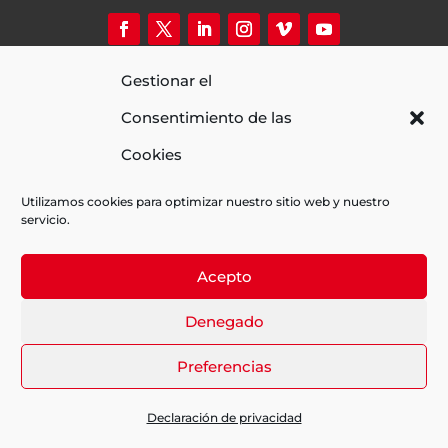
(+34) 681 947 470 de 9hs a 20hs
Gestionar el
info@fueradecampofilms.com
Av. de l’Estatut 1-13 (La Clota Cotreball)
Consentimiento de las
08035 Barcelona
Actividad Financiada con la ayuda de:
Cookies
Utilizamos cookies para optimizar nuestro sitio web y nuestro
servicio.
Acepto
Denegado
Aviso legal
|
Política de privacidad
|
Política de
Preferencias
cookies
Web diseñada por wuebi.com
Declaración de privacidad