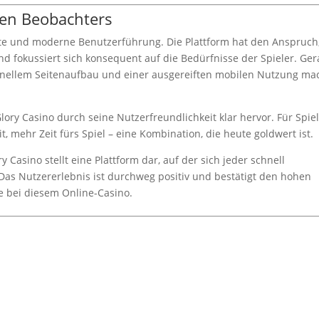
chen Beobachters
te und moderne Benutzerführung. Die Plattform hat den Anspruch
d fokussiert sich konsequent auf die Bedürfnisse der Spieler. Ge
chnellem Seitenaufbau und einer ausgereiften mobilen Nutzung ma
ory Casino durch seine Nutzerfreundlichkeit klar hervor. Für Spie
t, mehr Zeit fürs Spiel – eine Kombination, die heute goldwert ist.
 Casino stellt eine Plattform dar, auf der sich jeder schnell
Das Nutzererlebnis ist durchweg positiv und bestätigt den hohen
ce bei diesem Online-Casino.