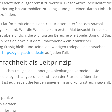
Ladezeiten ausgebremst zu werden. Dieser Artikel beleuchtet di
trierung bis zur mobilen Nutzung – und gibt einen klaren Einblick,
htzufinden.
 Plattform mit einem klar strukturierten Interface, das sowohl
genkommt. Wer die Webseite zum ersten Mal besucht, findet sich
 übersichtlich, die wichtigsten Bereiche wie Spiele, Boni und Sup
llen Session etwa auf dem Smartphone – ein praktischer
ng flüssig bleibt und keine langwierigen Ladepausen entstehen. Fü
er
https://glorycasino-de.de
auf jeden Fall.
fachheit als Leitprinzip
listisches Design, das unnötige Ablenkungen vermeidet. Die
, die logisch angeordnet sind – von der Startseite über das
ft ist gut lesbar, die Farben angenehm und kontrastreich gewählt,
erpunkte
en Geräten
ientierung