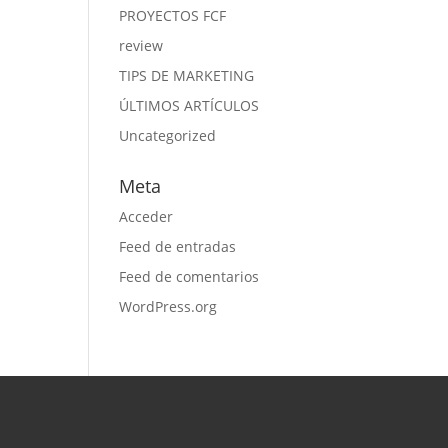
PROYECTOS FCF
review
TIPS DE MARKETING
ÚLTIMOS ARTÍCULOS
Uncategorized
Meta
Acceder
Feed de entradas
Feed de comentarios
WordPress.org