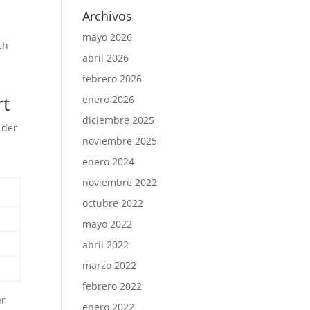
Archivos
mayo 2026
ch
abril 2026
febrero 2026
rt
enero 2026
diciembre 2025
 der
noviembre 2025
enero 2024
noviembre 2022
octubre 2022
mayo 2022
abril 2022
marzo 2022
febrero 2022
er
enero 2022