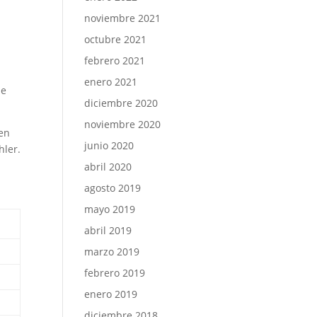
noviembre 2021
octubre 2021
febrero 2021
enero 2021
ie
diciembre 2020
noviembre 2020
len
junio 2020
hler.
abril 2020
agosto 2019
mayo 2019
abril 2019
marzo 2019
febrero 2019
enero 2019
diciembre 2018