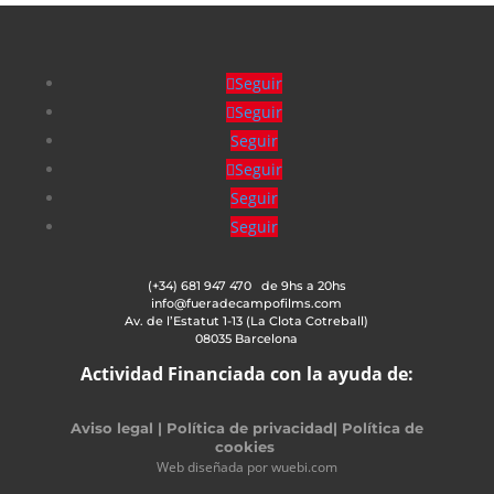
Seguir
Seguir
Seguir
Seguir
Seguir
Seguir
(+34) 681 947 470 de 9hs a 20hs
info@fueradecampofilms.com
Av. de l’Estatut 1-13 (La Clota Cotreball)
08035 Barcelona
Actividad Financiada con la ayuda de:
Aviso legal
|
Política de privacidad
|
Política de
cookies
Web diseñada por wuebi.com