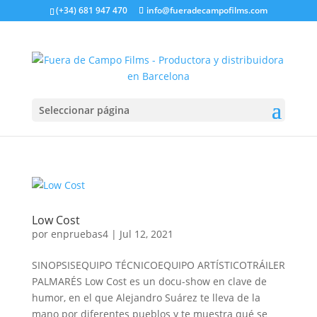
(+34) 681 947 470
info@fueradecampofilms.com
Seleccionar página
Low Cost
por
enpruebas4
|
Jul 12, 2021
SINOPSISEQUIPO TÉCNICOEQUIPO ARTÍSTICOTRÁILER
PALMARÉS Low Cost es un docu-show en clave de
humor, en el que Alejandro Suárez te lleva de la
mano por diferentes pueblos y te muestra qué se