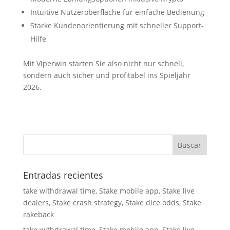
Intuitive Nutzeroberfläche für einfache Bedienung
Starke Kundenorientierung mit schneller Support-
Hilfe
Mit Viperwin starten Sie also nicht nur schnell,
sondern auch sicher und profitabel ins Spieljahr
2026.
Entradas recientes
take withdrawal time, Stake mobile app, Stake live
dealers, Stake crash strategy, Stake dice odds, Stake
rakeback
take withdrawal time, Stake mobile app, Stake live