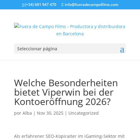
(+34) 681 947 470
info@fueradecampofilms.com
Seleccionar página
Welche Besonderheiten
bietet Viperwin bei der
Kontoeröffnung 2026?
por
Alba
|
Nov 30, 2025
|
Uncategorized
Als erfahrener SEO-Kopiraiter im iGaming-Sektor mit