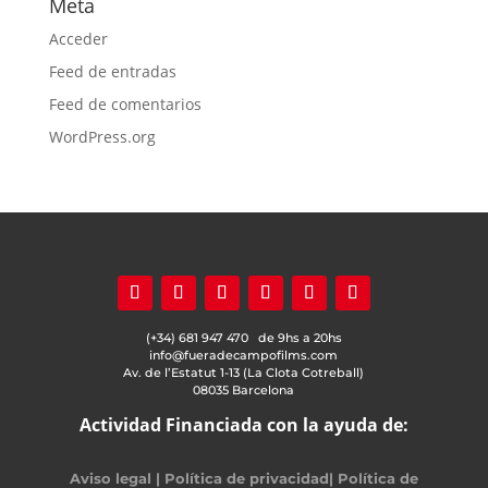
Meta
Acceder
Feed de entradas
Feed de comentarios
WordPress.org
(+34) 681 947 470 de 9hs a 20hs
info@fueradecampofilms.com
Av. de l’Estatut 1-13 (La Clota Cotreball)
08035 Barcelona
Actividad Financiada con la ayuda de:
Aviso legal
|
Política de privacidad
|
Política de