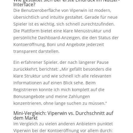
Interface?
Die Benutzeroberfläche von Viperwin ist modern,
übersichtlich und intuitiv gestaltet. Gerade für neue
Spieler ist es wichtig, sich schnell zurechtzufinden.
Die Plattform bietet eine klare Menüstruktur und
persönliche Dashboard-Anzeigen, die den Status der
Kontoeröffnung, Boni und Angebote jederzeit
transparent darstellen.
Ein erfahrener Spieler, der nach längerer Pause
zurückkehrt, berichtet: „Mir gefällt besonders die
klare Struktur und wie schnell ich alle relevanten
Informationen auf einen Blick sehe. Beim
Registrieren konnte ich mich komplett auf die
Bonusangebote und meine Zahlungen
konzentrieren, ohne lange suchen zu müssen.“
Mini-Vergleich: Viperwin vs. Durchschnitt auf
dem Markt
Im Vergleich zu vielen anderen Anbietern punktet
Viperwin bei der Kontoeröffnung vor allem durch: