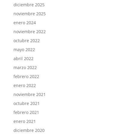
diciembre 2025
noviembre 2025
enero 2024
noviembre 2022
octubre 2022
mayo 2022
abril 2022
marzo 2022
febrero 2022
enero 2022
noviembre 2021
octubre 2021
febrero 2021
enero 2021
diciembre 2020