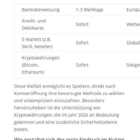
Banküberweisung
1-3 Werktage
Europ
Kredit- und
Sofort
Weltw
Debitkarte
E-Wallets (z.B.
Sofort
Global
Skrill, Neteller)
Kryptowährungen
(Bitcoin,
Sofort
Steig
Ethereum)
Diese Vielfalt ermöglicht es Spielern, direkt nach
Kontoeröffnung ihre bevorzugte Methode zu wählen
und unkompliziert einzuzahlen. Besonders
hervorzuheben ist die Unterstützung von
Kryptowährungen, die im Jahr 2026 an Bedeutung
gewinnen und eine zusätzliche Sicherheitsebene
bieten.
Wie gestaltet sich der erste Eindruck im Nutzer-