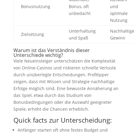
Bonusnutzung
Bonus, oft
und
unbedacht
optimale
Nutzung
Unterhaltung
Nachhaltige
Zielsetzung
und Spaß
Gewinn
Warum ist das Verständnis dieser
Unterschiede wichtig?
Viele Neueinsteiger unterschätzen die Komplexität
von Online-Casinos und riskieren schnelle Verluste
durch unüberlegte Entscheidungen. Profitipper
zeigen, dass mit Wissen und Strategie nachhaltige
Erfolge möglich sind. Eine bewusste Annäherung an
das Spiel, etwa durch das Studium von
Bonusbedingungen oder die Auswahl geeigneter
Spiele, erhöht die Chancen erheblich.
Quick facts zur Unterscheidung:
Anfänger starten oft ohne festes Budget und