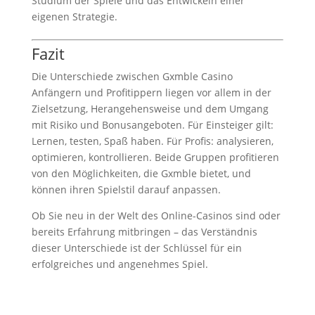
Studium der Spiele und das Entwickeln einer
eigenen Strategie.
Fazit
Die Unterschiede zwischen Gxmble Casino
Anfängern und Profitippern liegen vor allem in der
Zielsetzung, Herangehensweise und dem Umgang
mit Risiko und Bonusangeboten. Für Einsteiger gilt:
Lernen, testen, Spaß haben. Für Profis: analysieren,
optimieren, kontrollieren. Beide Gruppen profitieren
von den Möglichkeiten, die Gxmble bietet, und
können ihren Spielstil darauf anpassen.
Ob Sie neu in der Welt des Online-Casinos sind oder
bereits Erfahrung mitbringen – das Verständnis
dieser Unterschiede ist der Schlüssel für ein
erfolgreiches und angenehmes Spiel.