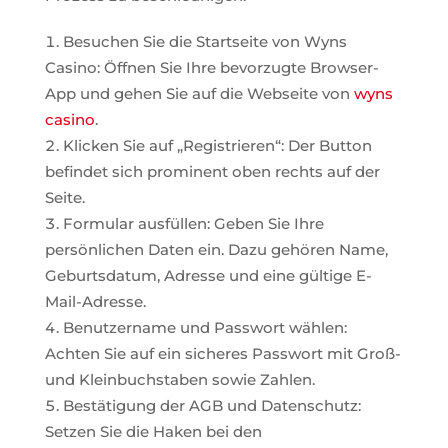
Besuchen Sie die Startseite von Wyns
Casino: Öffnen Sie Ihre bevorzugte Browser-
App und gehen Sie auf die Webseite von
wyns
casino
.
Klicken Sie auf „Registrieren“: Der Button
befindet sich prominent oben rechts auf der
Seite.
Formular ausfüllen: Geben Sie Ihre
persönlichen Daten ein. Dazu gehören Name,
Geburtsdatum, Adresse und eine gültige E-
Mail-Adresse.
Benutzername und Passwort wählen:
Achten Sie auf ein sicheres Passwort mit Groß-
und Kleinbuchstaben sowie Zahlen.
Bestätigung der AGB und Datenschutz:
Setzen Sie die Haken bei den