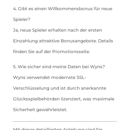
4. Gibt es einen Willkommensbonus für neue
Spieler?
Ja, neue Spieler erhalten nach der ersten
Einzahlung attraktive Bonusangebote. Details
finden Sie auf der Promotionsseite.
5. Wie sicher sind meine Daten bei Wyns?
Wyns verwendet modernste SSL-
Verschlüsselung und ist durch anerkannte
Glücksspielbehörden lizenziert, was maximale
Sicherheit gewährleistet.
Mit dieser detaillierten Anleitung sind Sie