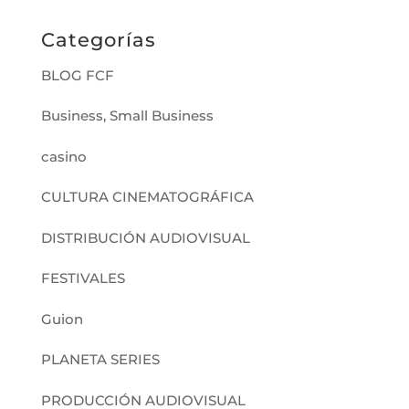
Categorías
BLOG FCF
Business, Small Business
casino
CULTURA CINEMATOGRÁFICA
DISTRIBUCIÓN AUDIOVISUAL
FESTIVALES
Guion
PLANETA SERIES
PRODUCCIÓN AUDIOVISUAL