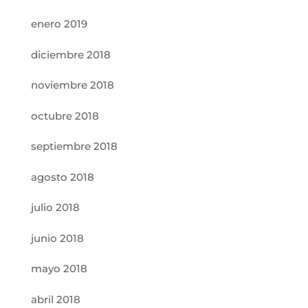
enero 2019
diciembre 2018
noviembre 2018
octubre 2018
septiembre 2018
agosto 2018
julio 2018
junio 2018
mayo 2018
abril 2018