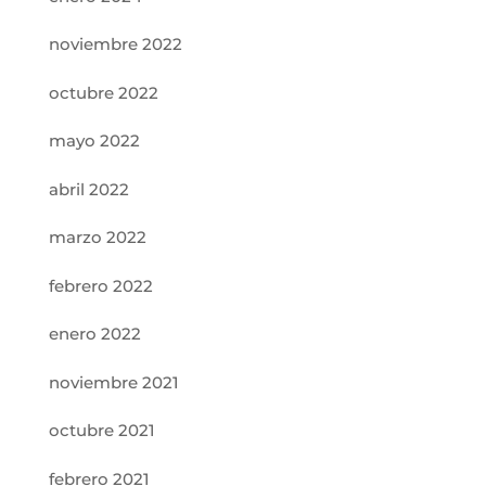
noviembre 2022
octubre 2022
mayo 2022
abril 2022
marzo 2022
febrero 2022
enero 2022
noviembre 2021
octubre 2021
febrero 2021